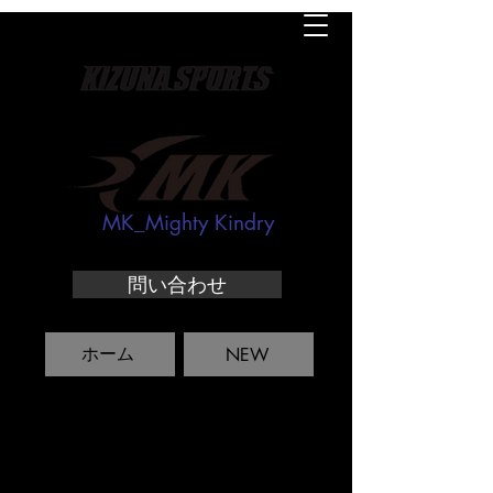
MK_Mighty Kindry
問い合わせ
ホーム
NEW
MK-シューズ
MK-ウエア
MK-バット
硬式ボール