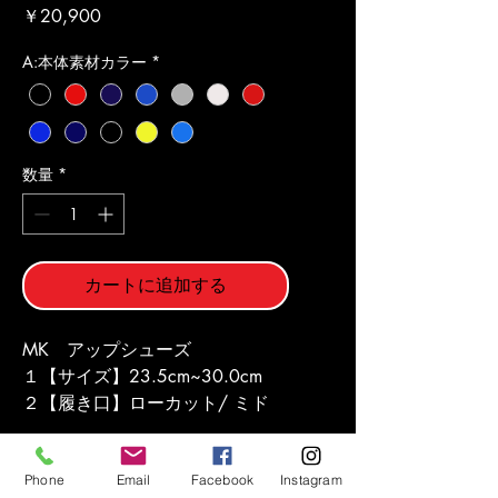
価
￥20,900
格
A:本体素材カラー
*
数量
*
カートに追加する
MK　アップシューズ  
１【サイズ】23.5cm~30.0cm
２【履き口】ローカット/ ミド
ル/ハイカット
３【履き口生地】色ホワイト/ブ
商品情報
Phone
Email
Facebook
Instagram
ラック/シルバー/ゴールド/レッ